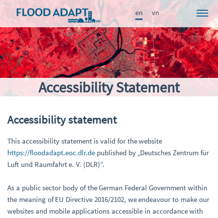
en
vn
Project
News
Participants
Accessibility Statement
Approach
Results
Accessibility statement
Knowledge Portal
This accessibility statement is valid for the website
Publications
https://floodadapt.eoc.dlr.de
published by „Deutsches Zentrum für
Luft und Raumfahrt e. V. (DLR)“.
FRAME
As a public sector body of the German Federal Government within
the meaning of EU Directive 2016/2102, we endeavour to make our
websites and mobile applications accessible in accordance with